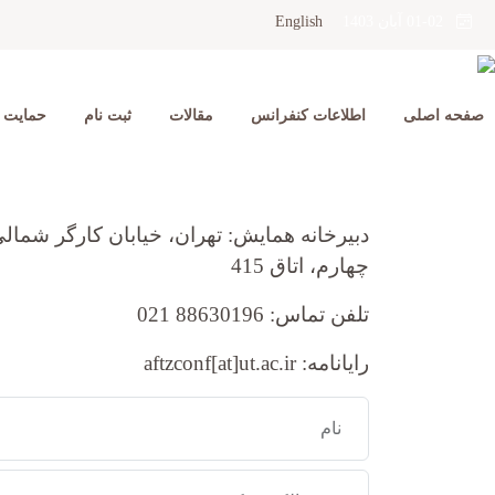
English
01-02 آبان 1403
صفحه اصلی
اطلاعات کنفرانس
مقالات
ثبت نام
حمایت ک
دبیرخانه همایش: تهران، خیابان کارگر شمال
چهارم، اتاق 415
تلفن تماس: 88630196 021
رایانامه: aftzconf[at]ut.ac.ir
نام